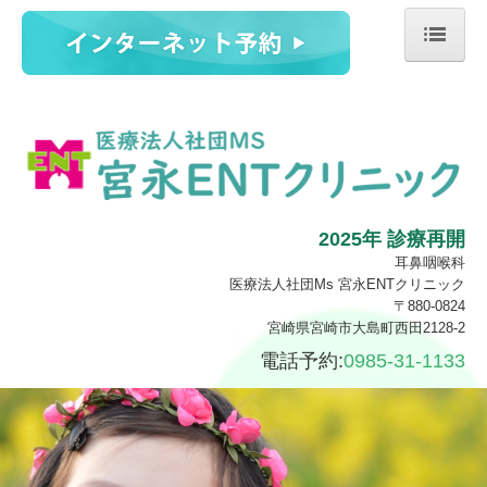
ホーム
医師紹介
診療案内
施設・設備のご案内
2025年 診療再開
耳鼻咽喉科
交通案内
医療法人社団Ms 宮永ENTクリニック
〒880-0824
鼻の疾患
宮崎県宮崎市大島町西田2128-2
電話予約:
0985-31-1133
耳の疾患
喉の疾患
めまい・耳鳴り