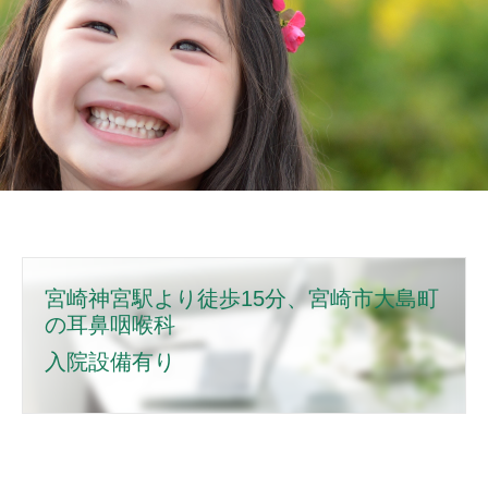
施設基準
インルエンザ予防接種
宮崎神宮駅より徒歩15分、
宮崎市大島町
の
耳鼻咽喉科
入院設備有り